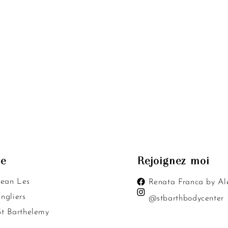
se
Rejoignez-moi
Jean Les
Renata Franca by Al
ngliers
@stbarthbodycenter
St Barthelemy