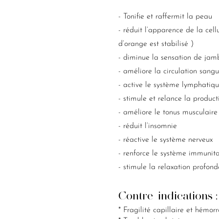
- Tonifie et raffermit la peau
- réduit l’apparence de la cellu
d’orange est stabilisé )
- diminue la sensation de jam
- améliore la circulation sang
- active le système lymphatiq
- stimule et relance la produc
- améliore le tonus musculair
- réduit l’insomnie
- réactive le système nerveux
- renforce le système immunit
- stimule la relaxation profond
Contre-indications 
* Fragilité capillaire et hémor