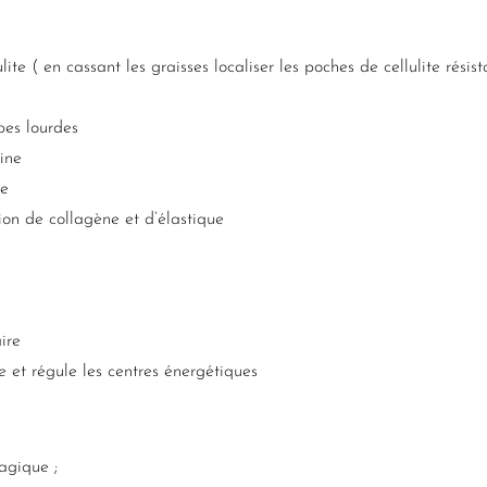
lite ( en cassant les graisses localiser les poches de cellulite résis
bes lourdes
uine
ue
tion de collagène et d’élastique
e
aire
e et régule les centres énergétiques
:
ragique ;