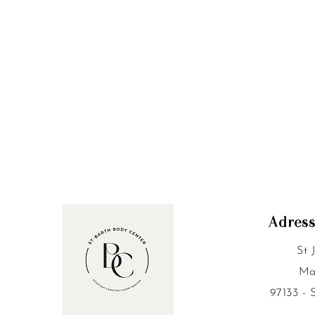
Adres
St 
Ma
97133 - 