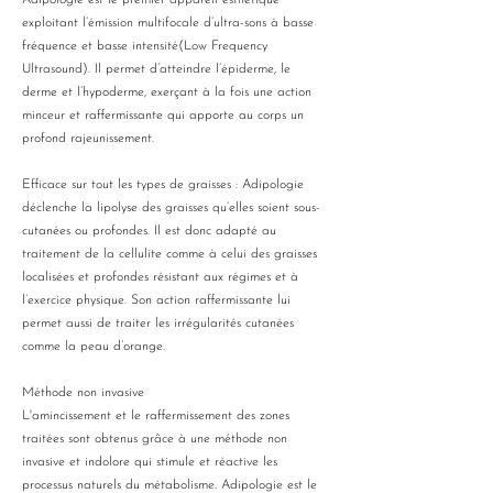
Adipologie est le premier appareil esthétique
exploitant l’émission multifocale d’ultra-sons à basse
fréquence et basse intensité(Low Frequency
Ultrasound). Il permet d’atteindre l’épiderme, le
derme et l’hypoderme, exerçant à la fois une action
minceur et raffermissante qui apporte au corps un
profond rajeunissement.
Efficace sur tout les types de graisses : Adipologie
déclenche la lipolyse des graisses qu’elles soient sous-
cutanées ou profondes. Il est donc adapté au
traitement de la cellulite comme à celui des graisses
localisées et profondes résistant aux régimes et à
l’exercice physique. Son action raffermissante lui
permet aussi de traiter les irrégularités cutanées
comme la peau d’orange.
Méthode non invasive
L'amincissement et le raffermissement des zones
traitées sont obtenus grâce à une méthode non
invasive et indolore qui stimule et réactive les
processus naturels du métabolisme. Adipologie est le